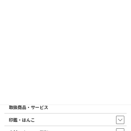
すめは？
2026/03/09
はんこ屋さん21からのお知らせ
電子印鑑の使い方は？メリットやデメリットも解説
2026/02/13
はんこ屋さん21からのお知らせ
印鑑の書体（古印体・篆書体・印相体・楷書体・行書体）とは？
特徴とフォントの選び方
はんこ屋さん21からのお知らせ一覧 ≫
トップページ
店舗・アクセス
取扱商品・サービス
印鑑・はんこ